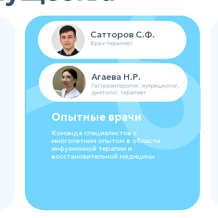
Сатторов С.Ф.
Врач-терапевт
Агаева Н.Р.
Гастраэнтеролог, нутрициолог,
диетолог, терапевт
Опытные врачи
Команда специалистов с
многолетним опытом в области
инфузионной терапии и
восстановительной медицины