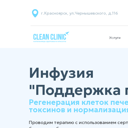
г.Красноярск, ул.Чернышевского, д.116
Услуги
Инфузия
"Поддержка 
Регенерация клеток печ
токсинов и нормализаци
Проводим терапию с использованием сер