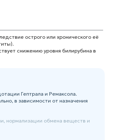
ледствие острого или хронического её
титы).
твует снижению уровня билирубина в
отации Гептрала и Ремаксола.
ьно, в зависимости от назначения
ни, нормализации обмена веществ и